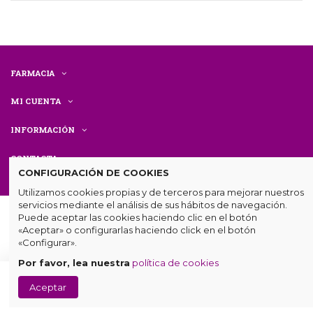
FARMACIA
MI CUENTA
INFORMACIÓN
CONTACTA
CONFIGURACIÓN DE COOKIES
Utilizamos cookies propias y de terceros para mejorar nuestros
servicios mediante el análisis de sus hábitos de navegación.
Puede aceptar las cookies haciendo clic en el botón
«Aceptar» o configurarlas haciendo click en el botón
«Configurar».
Por favor, lea nuestra
política de cookies
© Farmacia Centenaria. Todos los derechos reservados.
Diseño
Añadir
Aceptar
web
por
mumetic