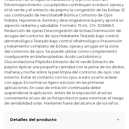
fotoenvejecimiento. Los péptidos contribuyen a reducir ojeras y
el té verde y el extracto de pepino la congestión de las bolsas. El
uso continuado de NeoStrata® Biónica Contorno de Ojos
hidrata, rejuvenece, ilumina y descongestiona la piel y aporta un
aspecto radiante y saludable. Formato: 15 mL. CN: 303666.5
Reducción de ojeras Descongestión de bolsas Disminución de
arrugas del contorno de ojos Hidratante Testado bajo control
dermatológico Testado bajo control oftalmológico Prevención
y tratamiento completo de bolsas, ojeras y arrugas en la zona
del contorno de ojos. Se puede utilizar como complemento
coadyuvante en blefaroplastias. Ácido Lactobiónico
Gluconolactona Péptidos Extracto de té verde Extracto de
pepino Aplicar una pequeña cantidad con la yema de los dedos,
mañana y noche sobre la piel limpia del contorno de ojos. Uso
externo. Evitar el contacto con los ojos, si esto ocurre aclarar
con agua. Es normal un ligero escozor en las primeras
aplicaciones. En caso de irritación continuada debe
suspenderse la aplicación. Antes de la exposición al sol es
conveniente el uso de un fotoprotector para minimizar el riesgo
de sensibilidad solar. Mantener fuera del alcance de los niños.
Detalles del producto