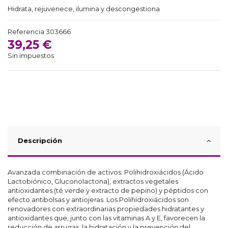
Hidrata, rejuvenece, ilumina y descongestiona
Referencia
303666
39,25 €
Sin impuestos
Descripción
Avanzada combinación de activos: Polihidroxiácidos (Ácido
Lactobiónico, Gluconolactona), extractos vegetales
antioxidantes (té verde y extracto de pepino) y péptidos con
efecto antibolsas y antiojeras. Los Polihidroxiácidos son
renovadores con extraordinarias propiedades hidratantes y
antioxidantes que, junto con las vitaminas A y E, favorecen la
reducción de arrugas, la hidratación y la prevención del