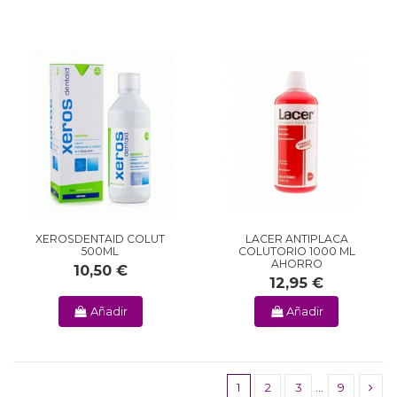
XEROSDENTAID COLUT
LACER ANTIPLACA
500ML
COLUTORIO 1000 ML
AHORRO
10,50 €
12,95 €
Añadir
Añadir
1
2
3
…
9