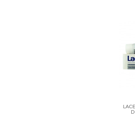
LACE
D