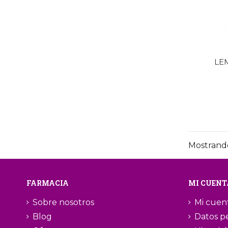
LE
Mostrando 
FARMACIA
MI CUENT
Sobre nosotros
Mi cuen
Blog
Datos p