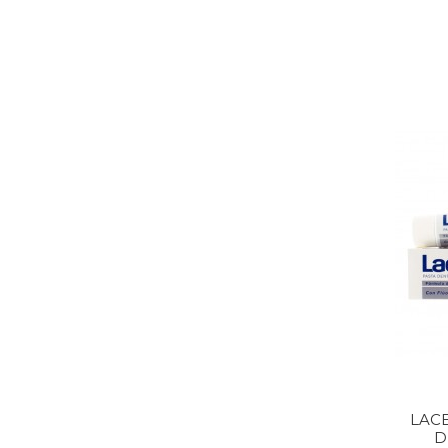
LAC
D