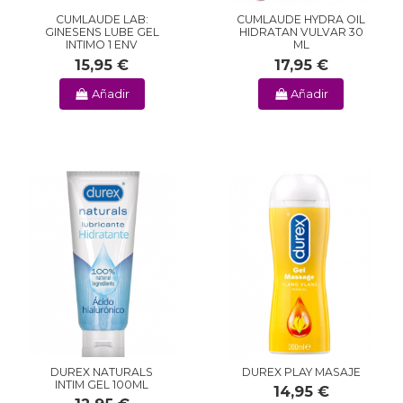
CUMLAUDE LAB:
CUMLAUDE HYDRA OIL
GINESENS LUBE GEL
HIDRATAN VULVAR 30
INTIMO 1 ENV
ML
15,95 €
17,95 €
Añadir
Añadir
DUREX NATURALS
DUREX PLAY MASAJE
INTIM GEL 100ML
14,95 €