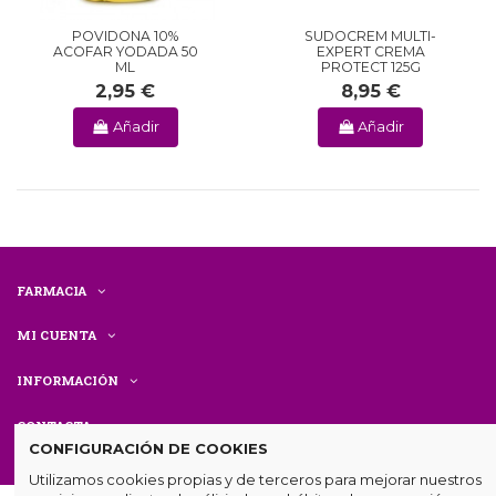
POVIDONA 10%
SUDOCREM MULTI-
ACOFAR YODADA 50
EXPERT CREMA
ML
PROTECT 125G
2,95 €
8,95 €
Añadir
Añadir
FARMACIA
MI CUENTA
INFORMACIÓN
CONTACTA
CONFIGURACIÓN DE COOKIES
Utilizamos cookies propias y de terceros para mejorar nuestros