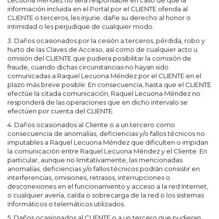
Lecuona Méndez no será responsable en caso de que la
información incluida en el Portal por el CLIENTE ofenda al
CLIENTE o terceros, les injurie, dañe su derecho al honor o
intimidad o les perjudique de cualquier modo.
3. Daños ocasionados por la cesión a terceros, pérdida, robo y
hurto de las Claves de Acceso, así como de cualquier acto u
omisión del CLIENTE que pudiera posibilitar la comisión de
fraude, cuando dichas circunstancias no hayan sido
comunicadas a Raquel Lecuona Méndez por el CLIENTE en el
plazo más breve posible. En consecuencia, hasta que el CLIENTE
efectúe la citada comunicación, Raquel Lecuona Méndez no
responderá de las operaciones que en dicho intervalo se
efectúen por cuenta del CLIENTE.
4. Daños ocasionados al Cliente o a un tercero como
consecuencia de anomalías, deficiencias y/o fallos técnicos no
imputables a Raquel Lecuona Méndez que dificulten o impidan
la comunicación entre Raquel Lecuona Méndez y el Cliente. En
particular, aunque no limitativamente, las mencionadas
anomalías, deficiencias y/o fallos técnicos podrán consistir en
interferencias, omisiones, retrasos, interrupciones o
desconexiones en el funcionamiento y acceso a la red Internet,
o cualquier avería, caída o sobrecarga de la red o los sistemas
informáticos o telemáticos utilizados.
5. Daños ocasionados al CLIENTE o a un tercero que pudieran