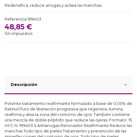
Redensifica, reduce arrugas y aclara las manchas
Referencia
199403
48,85 €
Sin impuestos
Descripción
Potente tratamiento reafirmante formulado a base de 0,05% de
Retinol Puro de liberación progresiva que regenera, ilumina,
reafirma y alisa la zona del contorno de ojos. También contiene
una mezcla de doble péptido que reduce las ojeras. Formato: 15
ml C.N: 199403.5 Antiarrugas Renovador Reafirmante Reduce las
manchas Todo tipo de pieles Tratamiento y prevención de las
imperfecciones del contorno de ojos. Todo tipo de pieles.