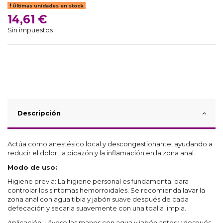
Últimas unidades en stock
14,61 €
Sin impuestos
Descripción
Actúa como anestésico local y descongestionante, ayudando a
reducir el dolor, la picazón y la inflamación en la zona anal.
Modo de uso:
Higiene previa: La higiene personal es fundamental para
controlar los síntomas hemorroidales. Se recomienda lavar la
zona anal con agua tibia y jabón suave después de cada
defecación y secarla suavemente con una toalla limpia.
Aplicación: Lávese las manos con agua y jabón antes y después