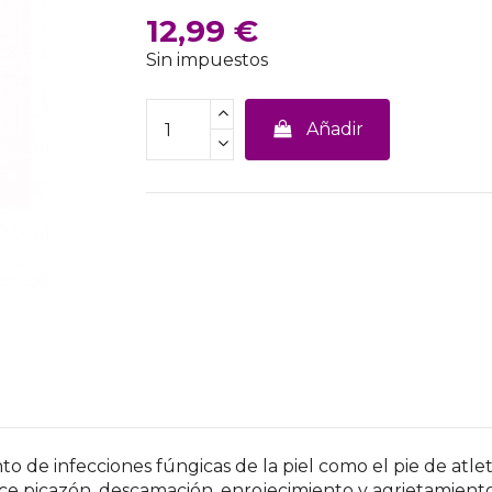
12,99 €
Sin impuestos
Añadir
to de infecciones fúngicas de la piel como el pie de atle
uce picazón, descamación, enrojecimiento y agrietamiento