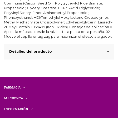
Communis (Castor) Seed Oil); Polyglyceryl-3 Rice Branate;
Propanediol; Glyceryl Stearate; C18-36 Acid Triglyceride;
Polyvinyl Stearyl Ether; Aminomethyl Propanediol;
Phenoxyethanol; HDI/Trimethylol Hexyllactone Crosspolymer;
Methyl Methacrylate Crosspolymer; Ethylhexylglycerin; Laureth-
21. May Contain: CI 77499 (Iron Oxides). Consejos de aplicación 01
Aplica la máscara desde la raiz hasta la punta de la pestaña. 02
Mueve el cepillo en zig zag para máximizar el efecto alargador.
Detalles del producto
FARMACIA
MI CUENTA
INFORMACIÓN