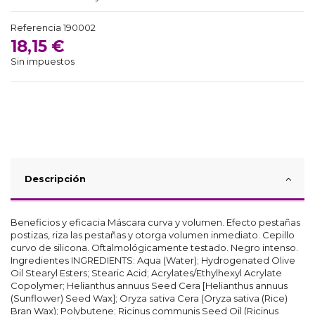
Referencia
190002
18,15 €
Sin impuestos
Descripción
Beneficios y eficacia Máscara curva y volumen. Efecto pestañas
postizas, riza las pestañas y otorga volumen inmediato. Cepillo
curvo de silicona. Oftalmológicamente testado. Negro intenso.
Ingredientes INGREDIENTS: Aqua (Water); Hydrogenated Olive
Oil Stearyl Esters; Stearic Acid; Acrylates/Ethylhexyl Acrylate
Copolymer; Helianthus annuus Seed Cera [Helianthus annuus
(Sunflower) Seed Wax]; Oryza sativa Cera (Oryza sativa (Rice)
Bran Wax); Polybutene; Ricinus communis Seed Oil (Ricinus