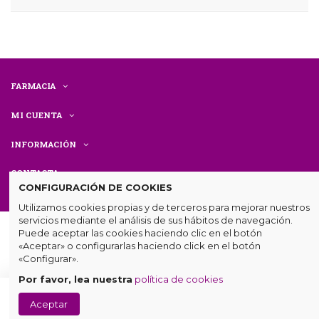
FARMACIA
MI CUENTA
INFORMACIÓN
CONTACTA
CONFIGURACIÓN DE COOKIES
Utilizamos cookies propias y de terceros para mejorar nuestros
servicios mediante el análisis de sus hábitos de navegación.
Puede aceptar las cookies haciendo clic en el botón
«Aceptar» o configurarlas haciendo click en el botón
«Configurar».
Por favor, lea nuestra
política de cookies
© Farmacia Centenaria. Todos los derechos reservados.
Diseño
Añadir
Aceptar
web
por
mumetic