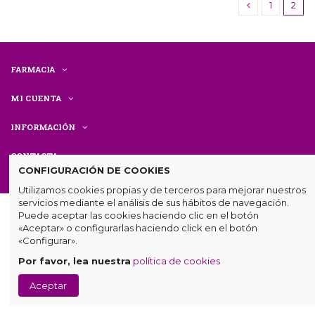
1
2
FARMACIA
MI CUENTA
INFORMACIÓN
CONTACTA
CONFIGURACIÓN DE COOKIES
Utilizamos cookies propias y de terceros para mejorar nuestros
servicios mediante el análisis de sus hábitos de navegación.
Puede aceptar las cookies haciendo clic en el botón
«Aceptar» o configurarlas haciendo click en el botón
«Configurar».
Por favor, lea nuestra
política de cookies
© Farmacia Centenaria. Todos los derechos reservados.
Diseño
Aceptar
web
por
mumetic