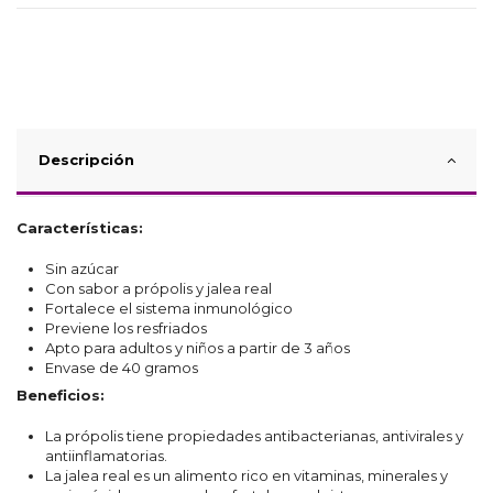
Descripción
Características:
Sin azúcar
Con sabor a própolis y jalea real
Fortalece el sistema inmunológico
Previene los resfriados
Apto para adultos y niños a partir de 3 años
Envase de 40 gramos
Beneficios:
La própolis tiene propiedades antibacterianas, antivirales y
antiinflamatorias.
La jalea real es un alimento rico en vitaminas, minerales y