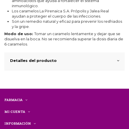
aminoácidos que ayuda a fortalecer el sistema
inmunológico.
Los caramelos La Pirenaica S.A. Própolis y Jalea Real
ayudan a proteger el cuerpo de las infecciones.
Son un remedio natural y eficaz para prevenir los resfriados
y la gripe.
Modo de uso:
Tomar un caramelo lentamente y dejar que se
disuelva en la boca. No se recomienda superar la dosis diaria de
6 caramelos.
Detalles del producto
FARMACIA
MI CUENTA
INFORMACIÓN