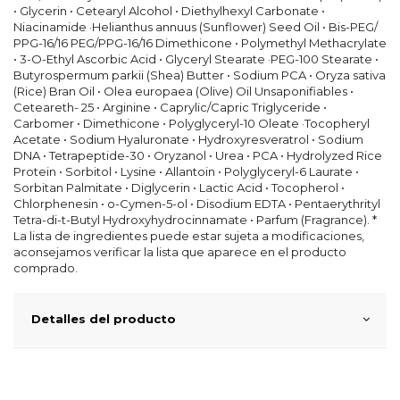
• Glycerin • Cetearyl Alcohol • Diethylhexyl Carbonate •
Niacinamide ·Helianthus annuus (Sunflower) Seed Oil • Bis-PEG/
PPG-16/16 PEG/PPG-16/16 Dimethicone • Polymethyl Methacrylate
• 3-O-Ethyl Ascorbic Acid • Glyceryl Stearate ·PEG-100 Stearate •
Butyrospermum parkii (Shea) Butter • Sodium PCA • Oryza sativa
(Rice) Bran Oil • Olea europaea (Olive) Oil Unsaponifiables •
Ceteareth- 25 • Arginine • Caprylic/Capric Triglyceride •
Carbomer • Dimethicone • Polyglyceryl-10 Oleate ·Tocopheryl
Acetate • Sodium Hyaluronate • Hydroxyresveratrol • Sodium
DNA • Tetrapeptide-30 • Oryzanol • Urea • PCA • Hydrolyzed Rice
Protein • Sorbitol • Lysine • Allantoin • Polyglyceryl-6 Laurate •
Sorbitan Palmitate • Diglycerin • Lactic Acid • Tocopherol •
Chlorphenesin • o-Cymen-5-ol • Disodium EDTA • Pentaerythrityl
Tetra-di-t-Butyl Hydroxyhydrocinnamate • Parfum (Fragrance). *
La lista de ingredientes puede estar sujeta a modificaciones,
aconsejamos verificar la lista que aparece en el producto
comprado.
Detalles del producto