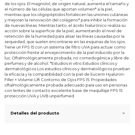
de los ojos. El magnolol, de origen natural, aumenta el tamaño y
el número de las células que aportan volumen* a la piel,
mientras que los oligopéptidos fortalecen las uniones cutáneas
y mejoran la renovación del colágeno* para inhibir la formación
de nuevas líneas. Mientras tanto, el ácido hialurónico realiza su
acción sobre la superficie de la piel, aumentando el nivel de
retención de la humedad para alisar las líneas causadas por la
sequedad, que suelen encontrarse en las esquinas de los ojos.
Tiene un FPS 15 con un sistema de filtro UVA para actuar como
protección frente al envejecimiento de la piel inducido por la
luz. Oftalmológicamente probada, no comedogénica y libre de
perfumes y de alcohol. *Estudios in vitro Estudios clínicos y
dermatológicos Los estudios clínicos y dermatológicos prueban
la eficacia y la compatibilidad con la piel de Eucerin Hyaluron-
Filler + Volume-Lift Contorno de Ojos FPS 15. Propiedades
oftalmológicamente probada adecuado para uso en personas
con lentes de contacto excelente base de maquillaje FPS 15
protección UVA y UVB unperfumed
Detalles del producto