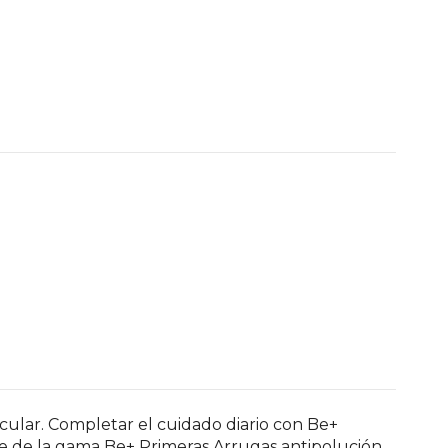
ocular. Completar el cuidado diario con Be+
he de la gama Be+ Primeras Arrugas antipolución.