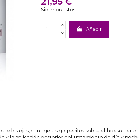
21,95 €
Sin impuestos
Añadir
 de los ojos, con ligeros golpecitos sobre el hueso peri-
n y la aplicación posterior del tratamiento de día y noc