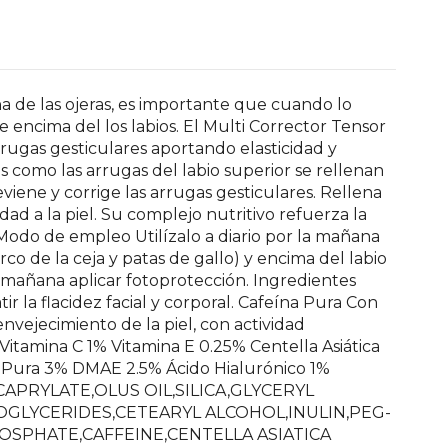
na de las ojeras, es importante que cuando lo
 encima del los labios. El Multi Corrector Tensor
rrugas gesticulares aportando elasticidad y
ás como las arrugas del labio superior se rellenan
viene y corrige las arrugas gesticulares. Rellena
idad a la piel. Su complejo nutritivo refuerza la
. Modo de empleo Utilízalo a diario por la mañana
co de la ceja y patas de gallo) y encima del labio
a mañana aplicar fotoprotección. Ingredientes
r la flacidez facial y corporal. Cafeína Pura Con
envejecimiento de la piel, con actividad
% Vitamina C 1% Vitamina E 0.25% Centella Asiática
 Pura 3% DMAE 2.5% Ácido Hialurónico 1%
-CAPRYLATE,OLUS OIL,SILICA,GLYCERYL
GLYCERIDES,CETEARYL ALCOHOL,INULIN,PEG-
SPHATE,CAFFEINE,CENTELLA ASIATICA