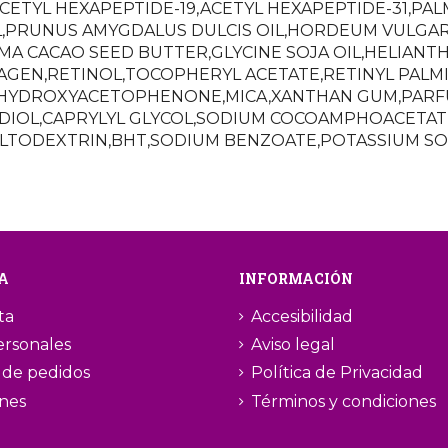
ETYL HEXAPEPTIDE-19,ACETYL HEXAPEPTIDE-31,PA
L,PRUNUS AMYGDALUS DULCIS OIL,HORDEUM VULGAR
A CACAO SEED BUTTER,GLYCINE SOJA OIL,HELIANT
GEN,RETINOL,TOCOPHERYL ACETATE,RETINYL PALMI
,HYDROXYACETOPHENONE,MICA,XANTHAN GUM,PARFU
EDIOL,CAPRYLYL GLYCOL,SODIUM COCOAMPHOACETAT
LTODEXTRIN,BHT,SODIUM BENZOATE,POTASSIUM SO
A
INFORMACIÓN
ta
Accesibilidad
ersonales
Aviso legal
l de pedidos
Política de Privacidad
ones
Términos y condiciones