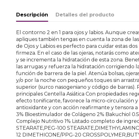
Descripción
Detalles del producto
El contorno 2 en 1 para ojos y labios. Aunque cre
apliques también tengas en cuenta la zona de las c
de Ojos y Labios es perfecto para cuidar estas dos
firmeza. En el caso de las ojeras, notarás como ate
y se incrementa la hidratación de esta zona. Benef
las arrugas y refuerza la hidratación corrigiendo l
función de barrera de la piel. Atenúa bolsas, ojer
y/o por la noche con pequeños toques sin arrastrar
superior (surco nasogeniano y código de barras). 
principales Centella Asiática Con propiedades rege
efecto tonificante, favorece la micro-circulación 
antioxidante y con acción reafirmante y tensora a c
3% Bioestimulador de Colágeno 2% Bakuchiol 0.
Complejo Nutritivo 1% Listado completo de i
STEARATE,PEG-100 STEARATE,DIMETHYLAMINO
12 DIMETHICONE/PPG-20 CROSSPOLYMER,BUT