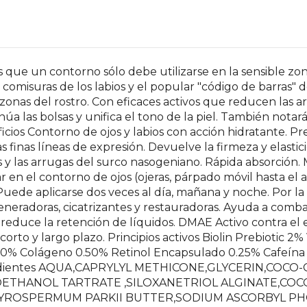
as que un contorno sólo debe utilizarse en la sensible zo
omisuras de los labios y el popular "código de barras" de
 zonas del rostro. Con eficaces activos que reducen las a
núa las bolsas y unifica el tono de la piel. También notar
icios Contorno de ojos y labios con acción hidratante. Pre
as finas líneas de expresión. Devuelve la firmeza y elastic
as y las arrugas del surco nasogeniano. Rápida absorción
 en el contorno de ojos (ojeras, párpado móvil hasta el ar
Puede aplicarse dos veces al día, mañana y noche. Por l
neradoras, cicatrizantes y restauradoras. Ayuda a combati
y reduce la retención de líquidos. DMAE Activo contra el 
orto y largo plazo. Principios activos Biolin Prebiotic 2
50% Colágeno 0.50% Retinol Encapsulado 0.25% Cafeína
ngredientes AQUA,CAPRYLYL METHICONE,GLYCERIN,COCO
ETHANOL TARTRATE ,SILOXANETRIOL ALGINATE,COCO
YROSPERMUM PARKII BUTTER,SODIUM ASCORBYL PHO