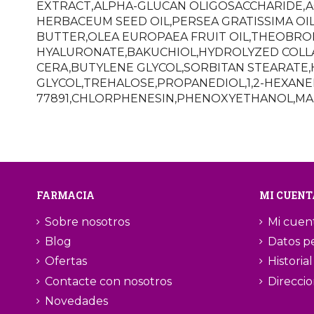
EXTRACT,ALPHA-GLUCAN OLIGOSACCHARIDE,AC
HERBACEUM SEED OIL,PERSEA GRATISSIMA OI
BUTTER,OLEA EUROPAEA FRUIT OIL,THEOBROM
HYALURONATE,BAKUCHIOL,HYDROLYZED COLLA
CERA,BUTYLENE GLYCOL,SORBITAN STEARATE
GLYCOL,TREHALOSE,PROPANEDIOL,1,2-HEXAN
77891,CHLORPHENESIN,PHENOXYETHANOL,MA
FARMACIA
MI CUENT
Sobre nosotros
Mi cuen
Blog
Datos p
Ofertas
Historia
Contacte con nosotros
Direcci
Novedades