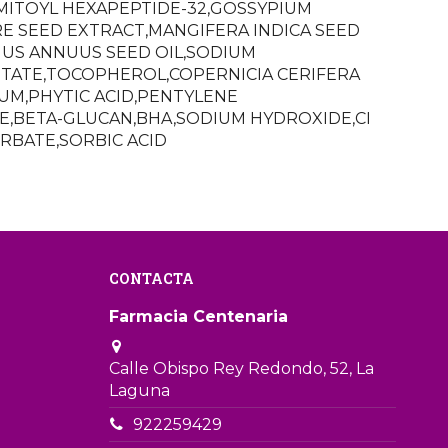
LMITOYL HEXAPEPTIDE-32,GOSSYPIUM
E SEED EXTRACT,MANGIFERA INDICA SEED
HUS ANNUUS SEED OIL,SODIUM
TATE,TOCOPHEROL,COPERNICIA CERIFERA
M,PHYTIC ACID,PENTYLENE
E,BETA-GLUCAN,BHA,SODIUM HYDROXIDE,CI
RBATE,SORBIC ACID
CONTACTA
Farmacia Centenaria
Calle Obispo Rey Redondo, 52, La
Laguna
922259429