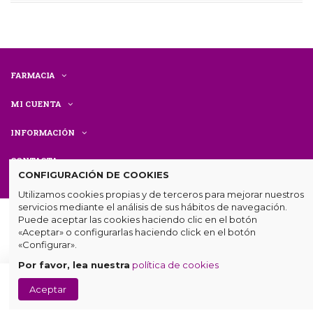
FARMACIA
MI CUENTA
INFORMACIÓN
CONTACTA
CONFIGURACIÓN DE COOKIES
Utilizamos cookies propias y de terceros para mejorar nuestros
servicios mediante el análisis de sus hábitos de navegación.
Puede aceptar las cookies haciendo clic en el botón
«Aceptar» o configurarlas haciendo click en el botón
«Configurar».
Por favor, lea nuestra
política de cookies
© Farmacia Centenaria. Todos los derechos reservados.
Diseño
Añadir
Aceptar
web
por
mumetic